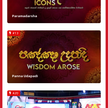
Paramadarsha
#13
Panna Udapadi
#20