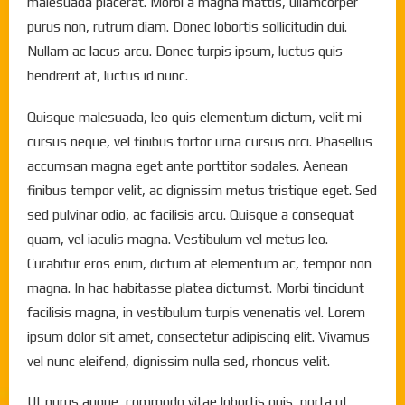
malesuada placerat. Morbi a magna mattis, ullamcorper
purus non, rutrum diam. Donec lobortis sollicitudin dui.
Nullam ac lacus arcu. Donec turpis ipsum, luctus quis
hendrerit at, luctus id nunc.
Quisque malesuada, leo quis elementum dictum, velit mi
cursus neque, vel finibus tortor urna cursus orci. Phasellus
accumsan magna eget ante porttitor sodales. Aenean
finibus tempor velit, ac dignissim metus tristique eget. Sed
sed pulvinar odio, ac facilisis arcu. Quisque a consequat
quam, vel iaculis magna. Vestibulum vel metus leo.
Curabitur eros enim, dictum at elementum ac, tempor non
magna. In hac habitasse platea dictumst. Morbi tincidunt
facilisis magna, in vestibulum turpis venenatis vel. Lorem
ipsum dolor sit amet, consectetur adipiscing elit. Vivamus
vel nunc eleifend, dignissim nulla sed, rhoncus velit.
Ut purus augue, commodo vitae lobortis quis, porta ut