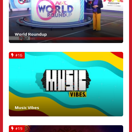
World Roundup
#16
Music Vibes
#19