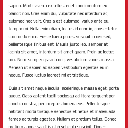
sapien. Morbi viverra ex tellus, eget condimentum ex
blandit non. Cras enim dui, vulputate nec interdum ac,
euismod nec velit. Cras a est euismod, varius ante eu,
tempor mi. Nulla enim diam, luctus id nunc in, consectetur
commodo enim. Fusce libero purus, suscipit in nisi sed,
pellentesque finibus est. Mauris justo leo, semper at
lacinia sit amet, interdum sit amet quam. Proin ac lectus
orci. Nunc semper gravida orci, vestibulum varius massa.
Aenean ut sapien ac sapien vestibulum egestas eu in
neque. Fusce luctus laoreet mi at tristique.
Duis sit amet neque iaculis, scelerisque massa eget, porta
augue. Class aptent taciti sociosqu ad litora torquent per
conubia nostra, per inceptos himenaeos. Pellentesque
habitant morbi tristique senectus et netus et malesuada
fames ac turpis egestas. Nullam at pretium tellus. Donec
pretium augue sagittis nibh vehicula suscipit. Donec